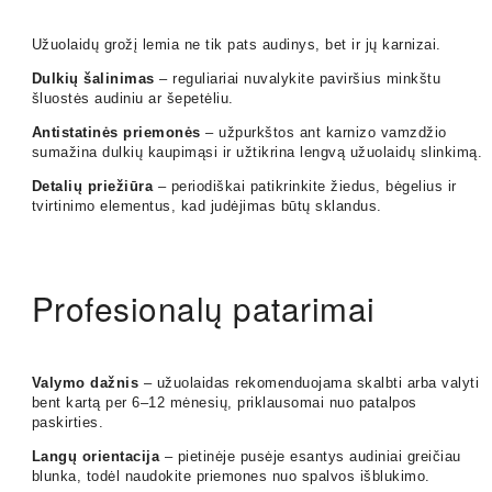
Užuolaidų grožį lemia ne tik pats audinys, bet ir jų karnizai.
Dulkių šalinimas
– reguliariai nuvalykite paviršius minkštu
šluostės audiniu ar šepetėliu.
Antistatinės priemonės
– užpurkštos ant karnizo vamzdžio
sumažina dulkių kaupimąsi ir užtikrina lengvą užuolaidų slinkimą.
Detalių priežiūra
– periodiškai patikrinkite žiedus, bėgelius ir
tvirtinimo elementus, kad judėjimas būtų sklandus.
Profesionalų patarimai
Valymo dažnis
– užuolaidas rekomenduojama skalbti arba valyti
bent kartą per 6–12 mėnesių, priklausomai nuo patalpos
paskirties.
Langų orientacija
– pietinėje pusėje esantys audiniai greičiau
blunka, todėl naudokite priemones nuo spalvos išblukimo.