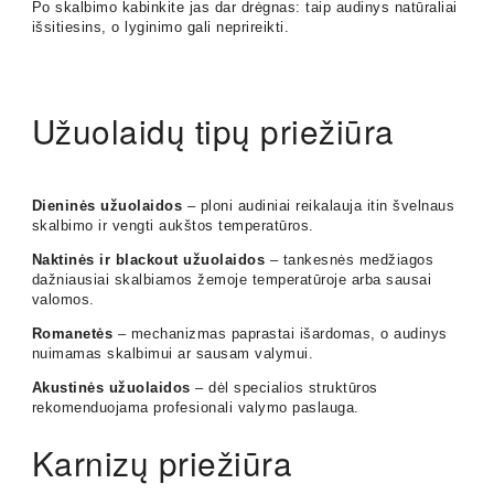
Po skalbimo kabinkite jas dar drėgnas: taip audinys natūraliai
išsitiesins, o lyginimo gali neprireikti.
Užuolaidų tipų priežiūra
Dieninės užuolaidos
– ploni audiniai reikalauja itin švelnaus
skalbimo ir vengti aukštos temperatūros.
Naktinės ir blackout užuolaidos
– tankesnės medžiagos
dažniausiai skalbiamos žemoje temperatūroje arba sausai
valomos.
Romanetės
– mechanizmas paprastai išardomas, o audinys
nuimamas skalbimui ar sausam valymui.
Akustinės užuolaidos
– dėl specialios struktūros
rekomenduojama profesionali valymo paslauga.
Karnizų priežiūra