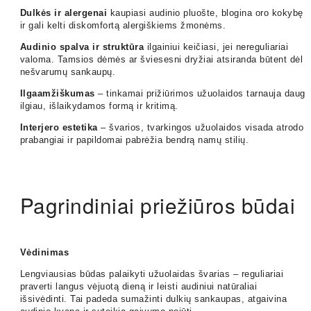
Dulkės ir alergenai
kaupiasi audinio pluošte, blogina oro kokybę
ir gali kelti diskomfortą alergiškiems žmonėms.
Audinio spalva ir struktūra
ilgainiui keičiasi, jei nereguliariai
valoma. Tamsios dėmės ar šviesesni dryžiai atsiranda būtent dėl
nešvarumų sankaupų.
Ilgaamžiškumas
– tinkamai prižiūrimos užuolaidos tarnauja daug
ilgiau, išlaikydamos formą ir kritimą.
Interjero estetika
– švarios, tvarkingos užuolaidos visada atrodo
prabangiai ir papildomai pabrėžia bendrą namų stilių.
Pagrindiniai priežiūros būdai
Vėdinimas
Lengviausias būdas palaikyti užuolaidas švarias – reguliariai
praverti langus vėjuotą dieną ir leisti audiniui natūraliai
išsivėdinti. Tai padeda sumažinti dulkių sankaupas, atgaivina