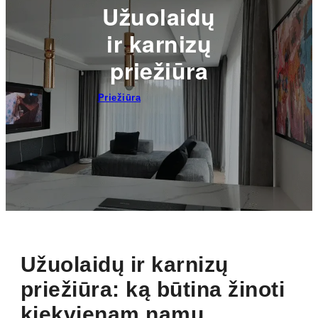
Užuolaidų
ir karnizų
priežiūra
Priežiūra
Užuolaidų ir karnizų
priežiūra: ką būtina žinoti
kiekvienam namų