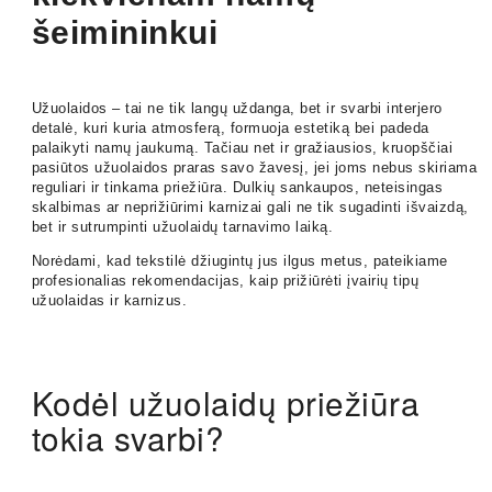
šeimininkui
Užuolaidos – tai ne tik langų uždanga, bet ir svarbi interjero
detalė, kuri kuria atmosferą, formuoja estetiką bei padeda
palaikyti namų jaukumą. Tačiau net ir gražiausios, kruopščiai
pasiūtos užuolaidos praras savo žavesį, jei joms nebus skiriama
reguliari ir tinkama priežiūra. Dulkių sankaupos, neteisingas
skalbimas ar neprižiūrimi karnizai gali ne tik sugadinti išvaizdą,
bet ir sutrumpinti užuolaidų tarnavimo laiką.
Norėdami, kad tekstilė džiugintų jus ilgus metus, pateikiame
profesionalias rekomendacijas, kaip prižiūrėti įvairių tipų
užuolaidas ir karnizus.
Kodėl užuolaidų priežiūra
tokia svarbi?