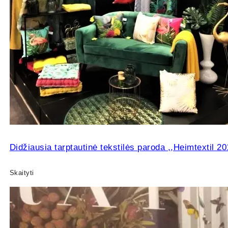
Didžiausia tarptautinė tekstilės paroda ,,Heimtextil 20
Skaityti