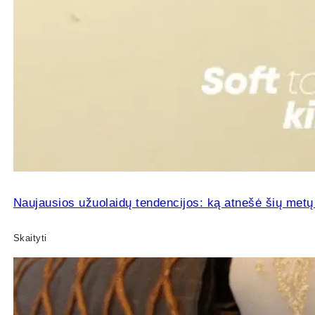
Naujausios užuolaidų tendencijos: ką atnešė šių m
Skaityti