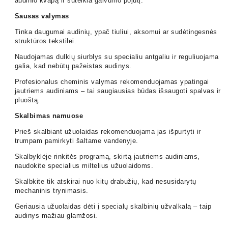
audinio kvapą ir suteikia gaivumo pojūtį.
Sausas valymas
Tinka daugumai audinių, ypač tiuliui, aksomui ar sudėtingesnės
struktūros tekstilei.
Naudojamas dulkių siurblys su specialiu antgaliu ir reguliuojama
galia, kad nebūtų pažeistas audinys.
Profesionalus cheminis valymas rekomenduojamas ypatingai
jautriems audiniams – tai saugiausias būdas išsaugoti spalvas ir
pluoštą.
Skalbimas namuose
Prieš skalbiant užuolaidas rekomenduojama jas išpurtyti ir
trumpam pamirkyti šaltame vandenyje.
Skalbyklėje rinkitės programą, skirtą jautriems audiniams,
naudokite specialius miltelius užuolaidoms.
Skalbkite tik atskirai nuo kitų drabužių, kad nesusidarytų
mechaninis trynimasis.
Geriausia užuolaidas dėti į specialų skalbinių užvalkalą – taip
audinys mažiau glamžosi.