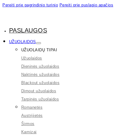
Pereiti prie pagrindinio turinio
Pereiti prie puslapio apačios
PASLAUGOS
UŽUOLAIDOS
UŽUOLAIDŲ TIPAI
Užuolaidos
Dieninės užuolaidos
Naktinės užuolaidos
Blackout užuolaidos
Dimout užuolaidos
Tarpinės užuolaidos
Romanetės
Austrijietės
Širmos
Karnizai