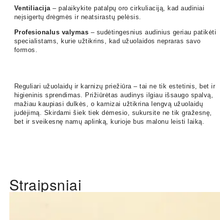
Ventiliacija
– palaikykite patalpų oro cirkuliaciją, kad audiniai
neįsigertų drėgmės ir neatsirastų pelėsis.
Profesionalus valymas
– sudėtingesnius audinius geriau patikėti
specialistams, kurie užtikrins, kad užuolaidos nepraras savo
formos.
Reguliari užuolaidų ir karnizų priežiūra – tai ne tik estetinis, bet ir
higieninis sprendimas. Prižiūrėtas audinys ilgiau išsaugo spalvą,
mažiau kaupiasi dulkės, o karnizai užtikrina lengvą užuolaidų
judėjimą. Skirdami šiek tiek dėmesio, sukursite ne tik gražesnę,
bet ir sveikesnę namų aplinką, kurioje bus malonu leisti laiką.
Straipsniai